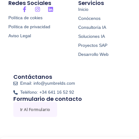
r
Redes Sociales
Servicios
F
I
L
Inicio
a
n
i
Política de cokies
Conócenos
c
s
n
e
t
k
Política de privacidad
Consultoría IA
b
a
e
o
g
d
Aviso Legal
Soluciones IA
o
r
i
Proyectos SAP
k
a
n
-
m
Desarrollo Web
f
Contáctanos
Email: info@yumbrelds.com
Teléfono: +34 641 16 52 92
Formulario de contacto
Ir Al Formulario