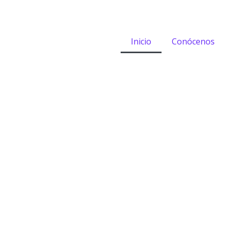
Skip
to
content
Inicio
Conócenos