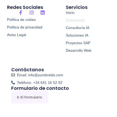
Redes Sociales
Servicios
F
I
L
Inicio
a
n
i
Política de cokies
Conócenos
c
s
n
e
t
k
Política de privacidad
Consultoría IA
b
a
e
o
g
d
Aviso Legal
Soluciones IA
o
r
i
Proyectos SAP
k
a
n
-
m
Desarrollo Web
f
Contáctanos
Email: info@yumbrelds.com
Teléfono: +34 641 16 52 92
Formulario de contacto
Ir Al Formulario